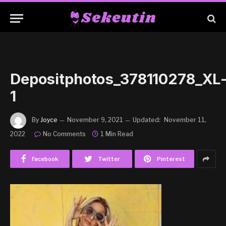
Depositphotos_378110278_XL
1
By
Joyce
November 9, 2021
Updated:
November 11,
2022
No Comments
1 Min Read
Facebook
Twitter
Pinterest